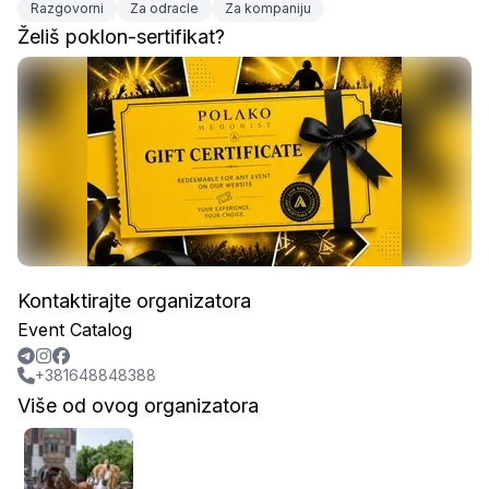
Razgovorni
Za odracle
Za kompaniju
Želiš poklon-sertifikat?
Kontaktirajte organizatora
Event Catalog
+381648848388
Više od ovog organizatora