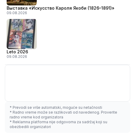
Выставка «Искусство Кароля Якоби (1826–1891)»
09.08.2026
Leto 2026
09.08.2026
* Prevodi se vrše automatski, moguće su netačnosti
* Radno vreme može se razlikovati od navedenog. Proverite
radno vreme kod organizatora
* Reklamna platforma nije odgovorna za sadržaj koji su
obezbedili organizatori