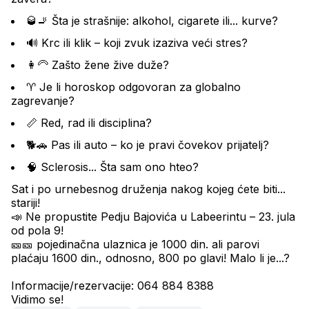
🥃🚬 Šta je strašnije: alkohol, cigarete ili... kurve?
🔊 Krc ili klik – koji zvuk izaziva veći stres?
👩‍🦳 Zašto žene žive duže?
♈ Je li horoskop odgovoran za globalno 
zagrevanje?
📏 Red, rad ili disciplina?
🐕🚗 Pas ili auto – ko je pravi čovekov prijatelj?
🧠 Sclerosis... Šta sam ono hteo?
Sat i po urnebesnog druženja nakog kojeg ćete biti... 
stariji!
📣 Ne propustite Pedju Bajovića u Labeerintu – 23. jula 
od pola 9!
🎫🎫 pojedinačna ulaznica je 1000 din. ali parovi 
plaćaju 1600 din., odnosno, 800 po glavi! Malo li je...?
Informacije/rezervacije: 064 884 8388
Vidimo se!