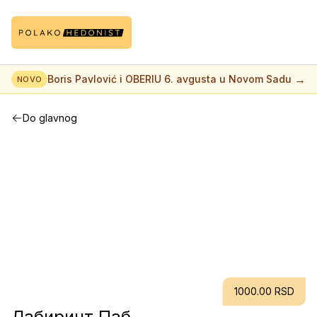
→
Boris Pavlović i OBERIU 6. avgusta u Novom Sadu
NOVO
Do glavnog
1000.00 RSD
Лабиринт Паб