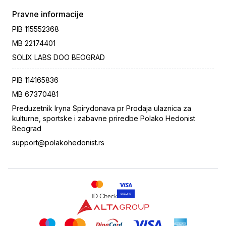
Pravne informacije
PIB
115552368
MB
22174401
SOLIX LABS DOO BEOGRAD
PIB
114165836
MB
67370481
Preduzetnik Iryna Spirydonava pr Prodaja ulaznica za
kulturne, sportske i zabavne priredbe Polako Hedonist
Beograd
support@polakohedonist.rs