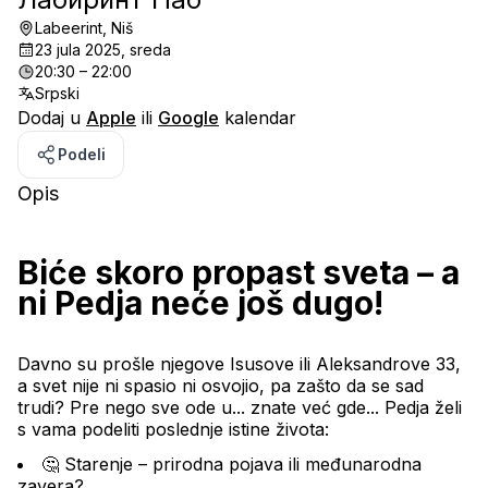
Labeerint, Niš
23 jula 2025, sreda
20:30 – 22:00
Srpski
Dodaj u
Apple
ili
Google
kalendar
Podeli
Opis
Biće skoro propast sveta – a 
ni Pedja neće još dugo!
Davno su prošle njegove Isusove ili Aleksandrove 33, 
a svet nije ni spasio ni osvojio, pa zašto da se sad 
trudi? Pre nego sve ode u... znate već gde... Pedja želi 
s vama podeliti poslednje istine života:
🤔 Starenje – prirodna pojava ili međunarodna 
zavera?