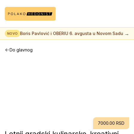
→
Boris Pavlović i OBERIU 6. avgusta u Novom Sadu
NOVO
Do glavnog
7000.00 RSD
Letnji gradski kulinarsko-kreativni