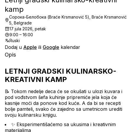
kamp
Сорока-Белобока (Braće Krsmanović 5), Braće Krsmanović
5, Belgrade
17 jula 2026, petak
9:00 – 16:00
Ruski
Dodaj u
Apple
ili
Google
kalendar
Opis
LETNJI GRADSKI KULINARSKO-
KREATIVNI KAMP
📝 Tokom nedelje deca će se okušati u ulozi kuvara i 
pod vođstvom šefa kuhinje pripremiće jela koja će 
kasnije moći da ponove kod kuće. A da bi se recepti 
bolje pamteli, svako će zajedno sa umetnicom urediti 
svoju kulinarsku knjigu.
✨ Eksperimentišaćemo sa ukusima i kreativnim 
materijalima