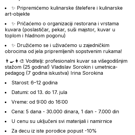
✨ Pripremićemo kulinarske štelefere i kulinarske 
art-objekte
✨ Pričaćemo o organizaciji restorana i vrstama 
kuvara (poslastičar, pekar, suši majstor, kuvar u 
toplom i hladnom pogonu)
✨ Družićemo se i uživaćemo u zajedničkim 
obrocima od jela pripremljenih sopstvenim rukama!
👨‍🍳👩‍🎨 Voditelji: profesionalni kuvar sa višegodišnjim 
stažom (25 godina!) Vladislav Sorokin i umetnica-
pedagog (7 godina iskustva) Irina Sorokina
Starost: 6–12 godina
Datumi: od 13. do 17. jula
Vreme: od 9:00 do 16:00
Cena: 5 dana - 30.000 dinara, 1 dan - 7.000 din
U cenu su uključeni svi materijali i namirnice
Za decu iz iste porodice popust -10%