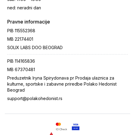
ned
:
neradni dan
Pravne informacije
PIB
115552368
MB
22174401
SOLIX LABS DOO BEOGRAD
PIB
114165836
MB
67370481
Preduzetnik Iryna Spirydonava pr Prodaja ulaznica za
kulturne, sportske i zabavne priredbe Polako Hedonist
Beograd
support@polakohedonist.rs