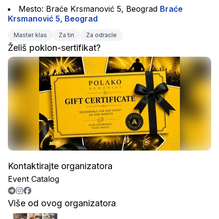
Mesto: Braće Krsmanović 5, Beograd 
Braće 
Krsmanović 5, Beograd
Master klas
Za tin
Za odracle
Želiš poklon-sertifikat?
Kontaktirajte organizatora
Event Catalog
Više od ovog organizatora