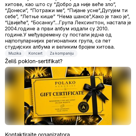
хитове, као што су “Добро да није веће зло”, 
“Донеси”, “Потражи ме”, “Пијане усне”,Дугујем ти 
себе”, “Летње кише” “Нема шансе”,Како је тако је”, 
“Цвијеће”, “Босанку”…Група Лексингтон, настала је 
2004.године а први албум издали су 2010. 
године.У међувремену су постали једна од 
најпопуларнијих регионалних група, са пет 
студијских албума и великим бројем хитова.
Muzika
Koncert
Za kompaniju
Želiš poklon-sertifikat?
Kontaktirajte organizatora