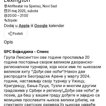
Amfiteatar na Spensu, Novi Sad
31 maj 2025, subota
20:00 – 21:00
Srpski
Dodaj u
Apple
ili
Google
kalendar
Podeli
Opis
SPC Војводина - Спенс
Група Лексингтон ове године прославља 20 
година постојања својом великом дворанско-
регионалном турнејом, која носи име по њиховом 
великом хиту "Дођи ове ноћи"!Након две 
распродате Београдске Арене у марту 2024. 
године, настављају своју турнеју у Ужицу, 
Крагујевцу, Бања Луци, Тузли и многим другим 
градовима у Србији и региону!„Дођи ове ноћи” је 
позив, да баш у вашем граду дођете и заједно са 
момцима прославите њихов велики јубилеј, на 
спектаклу светских размера.Уз њихове највеће 