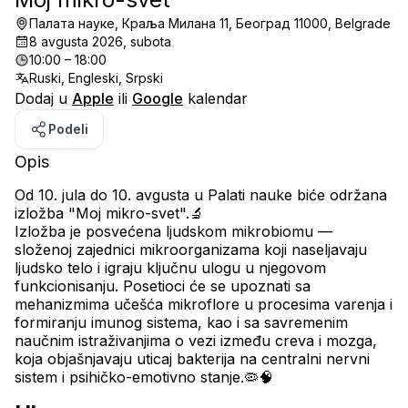
Палата науке, Краља Милана 11, Београд 11000, Belgrade
8 avgusta 2026, subota
10:00 – 18:00
Ruski, Engleski, Srpski
Dodaj u
Apple
ili
Google
kalendar
Podeli
Opis
Od 10. jula do 10. avgusta u Palati nauke biće održana 
izložba "Moj mikro-svet".🔬
Izložba je posvećena ljudskom mikrobiomu — 
složenoj zajednici mikroorganizama koji naseljavaju 
ljudsko telo i igraju ključnu ulogu u njegovom 
funkcionisanju. Posetioci će se upoznati sa 
mehanizmima učešća mikroflore u procesima varenja i 
formiranju imunog sistema, kao i sa savremenim 
naučnim istraživanjima o vezi između creva i mozga, 
koja objašnjavaju uticaj bakterija na centralni nervni 
sistem i psihičko-emotivno stanje.🦠🧠