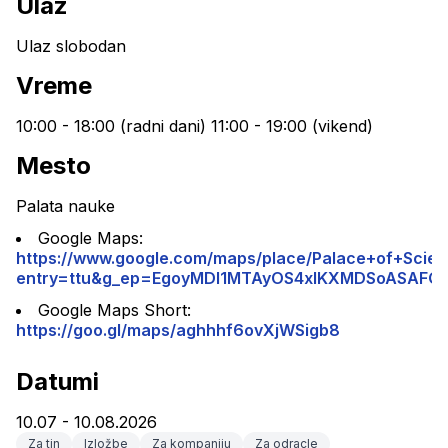
Ulaz
Ulaz slobodan
Vreme
10:00 - 18:00 (radni dani) 11:00 - 19:00 (vikend)
Mesto
Palata nauke
Google Maps: 
https://www.google.com/maps/place/Palace+of+Sci
entry=ttu&g_ep=EgoyMDI1MTAyOS4xIKXMDSoASA
Google Maps Short: 
https://goo.gl/maps/aghhhf6ovXjWSigb8
Datumi
10.07 - 10.08.2026
Za tin
Izložbe
Za kompaniju
Za odracle