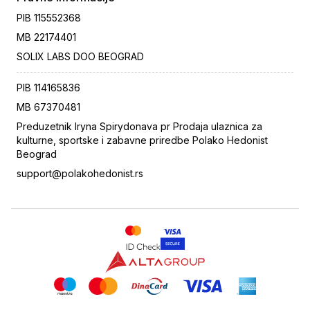
PIB
115552368
MB
22174401
SOLIX LABS DOO BEOGRAD
PIB
114165836
MB
67370481
Preduzetnik Iryna Spirydonava pr Prodaja ulaznica za
kulturne, sportske i zabavne priredbe Polako Hedonist
Beograd
support@polakohedonist.rs