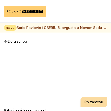
→
Boris Pavlović i OBERIU 6. avgusta u Novom Sadu
NOVO
Do glavnog
Po zahtevu
Moj mikro-svet