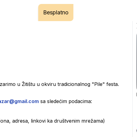
Besplatno
azarimo u Žitištu u okviru tradicionalnog "Pile" festa.
bazar@gmail.com
 sa sledećim podacima:
efona, adresa, linkovi ka društvenim mrežama)