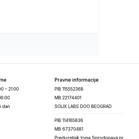
eme
Pravne informacije
00 – 21:00
PIB
115552368
 16:00
MB
22174401
i dan
SOLIX LABS DOO BEOGRAD
PIB
114165836
MB
67370481
Preduzetnik Iryna Spirydonava pr