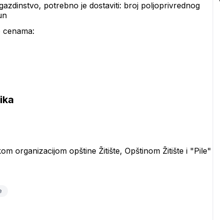
gazdinstvo, potrebno je dostaviti: broj poljoprivrednog 
un
o cenama:
ika
m organizacijom opštine Žitište, Opštinom Žitište i "Pile" 
e