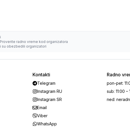
i
Proverite radno vreme kod organizatora
 su obezbedili organizatori
Kontakti
Radno vr
Telegram
pon-pet
:
11:
Instagram RU
sub
:
11:00 –
Instagram SR
ned
:
neradn
Email
Viber
WhatsApp