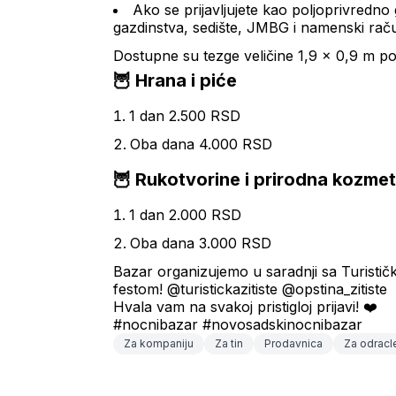
Ako se prijavljujete kao poljoprivredno 
gazdinstva, sedište, JMBG i namenski rač
Dostupne su tezge veličine 1,9 x 0,9 m p
🦉 Hrana i piće
1 dan 2.500 RSD
Oba dana 4.000 RSD
🦉 Rukotvorine i prirodna kozmet
1 dan 2.000 RSD
Oba dana 3.000 RSD
Bazar organizujemo u saradnji sa Turističko
festom! @turistickazitiste @opstina_zitiste
Hvala vam na svakoj pristigloj prijavi! ❤️
#nocnibazar #novosadskinocnibazar
Za kompaniju
Za tin
Prodavnica
Za odracl