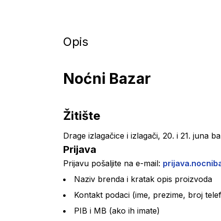
Opis
Noćni Bazar
Žitište
Drage izlagačice i izlagači, 20. i 21. juna b
Prijava
Prijavu pošaljite na e-mail: 
prijava.nocni
Naziv brenda i kratak opis proizvoda
Kontakt podaci (ime, prezime, broj tel
PIB i MB (ako ih imate)