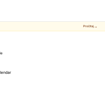
→
Pročitaj
de
lendar