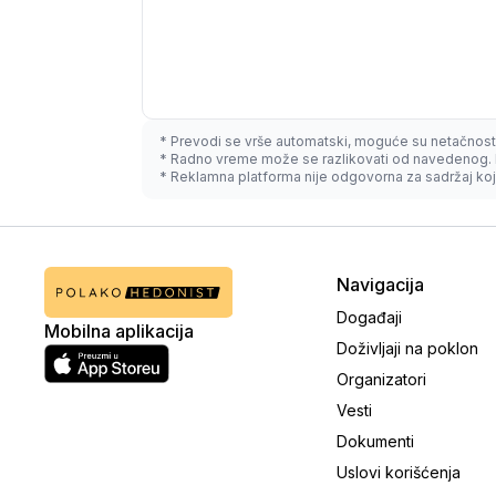
* Prevodi se vrše automatski, moguće su netačnost
* Radno vreme može se razlikovati od navedenog. 
* Reklamna platforma nije odgovorna za sadržaj koji
Navigacija
Događaji
Mobilna aplikacija
Doživljaji na poklon
Organizatori
Vesti
Dokumenti
Uslovi korišćenja