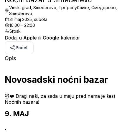
Vinski grad, Smederevo, Трг републике, Смедерево,
Smederevo
31 maj 2025, subota
16:00 – 22:00
Srpski
Dodaj u
Apple
ili
Google
kalendar
Podeli
Opis
Novosadski noćni bazar
🦉❤️ Dragi naši, za sada u maju pred nama je šest 
Noćnih bazara!
9. MAJ