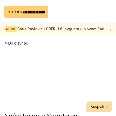
→
Boris Pavlović i OBERIU 6. avgusta u Novom Sadu
NOVO
Do glavnog
Besplatno
Noćni bazar u Smederevu