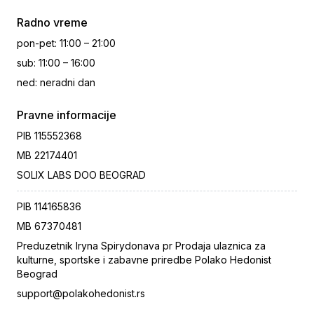
Radno vreme
pon-pet
:
11:00 – 21:00
sub
:
11:00 – 16:00
ned
:
neradni dan
Pravne informacije
PIB
115552368
MB
22174401
SOLIX LABS DOO BEOGRAD
PIB
114165836
MB
67370481
Preduzetnik Iryna Spirydonava pr Prodaja ulaznica za
kulturne, sportske i zabavne priredbe Polako Hedonist
Beograd
support@polakohedonist.rs