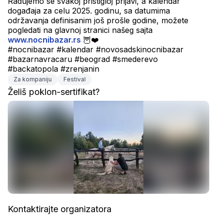
Radujemo se svakoj pristigloj prijavi, a kalendar 
događaja za celu 2025. godinu, sa datumima 
održavanja definisanim još prošle godine, možete 
pogledati na glavnoj stranici našeg sajta 
www.nocnibazar.rs
 🦉❤️
#nocnibazar #kalendar #novosadskinocnibazar 
#bazarnavracaru #beograd #smederevo 
#backatopola #zrenjanin
Za kompaniju
Festival
Želiš poklon-sertifikat?
Kontaktirajte organizatora