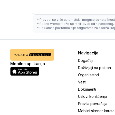
* Prevodi se vrše automatski, moguće su netačnost
* Radno vreme može se razlikovati od navedenog. 
* Reklamna platforma nije odgovorna za sadržaj koji
Navigacija
Događaji
Mobilna aplikacija
Doživljaji na poklon
Organizatori
Vesti
Dokumenti
Uslovi korišćenja
Pravila povraćaja
Mobilni skener karata