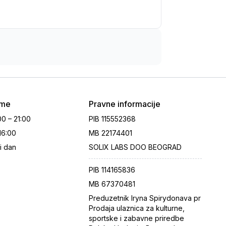
eme
Pravne informacije
00 – 21:00
PIB
115552368
 16:00
MB
22174401
i dan
SOLIX LABS DOO BEOGRAD
PIB
114165836
MB
67370481
Preduzetnik Iryna Spirydonava pr
Prodaja ulaznica za kulturne,
sportske i zabavne priredbe