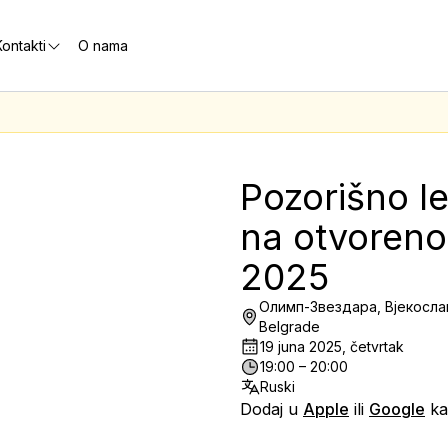
ontakti
O nama
Pozorišno le
na otvoreno
2025
Олимп-Звездара, Вјекослав
Belgrade
19 juna 2025, četvrtak
19:00 – 20:00
Ruski
Dodaj u
Apple
ili
Google
ka