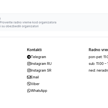
i
Proverite radno vreme kod organizatora
 su obezbedili organizatori
Kontakti
Radno vr
Telegram
pon-pet
:
11:
Instagram RU
sub
:
11:00 –
Instagram SR
ned
:
neradn
Email
Viber
WhatsApp