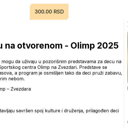
300.00 RSD
cu na otvorenom - Olimp 2025
elji mogu da uživaju u pozorišnim predstavama za decu na 
Sportskog centra Olimp na Zvezdari. Predstave se 
asova, a program je osmišljen tako da deci pruži zabavu, 
drim nebom.
imp – Zvezdara
vljaju savršen spoj kulture i druženja, prilagođen deci 