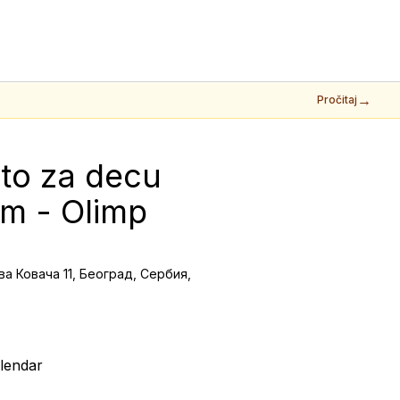
→
Pročitaj
to za decu 
m - Olimp 
а Ковача 11, Београд, Сербия,
lendar