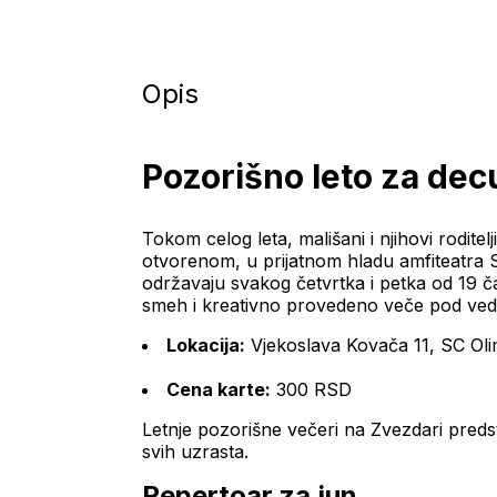
Opis
Pozorišno leto za de
Tokom celog leta, mališani i njihovi rodit
otvorenom, u prijatnom hladu amfiteatra 
održavaju svakog četvrtka i petka od 19 č
smeh i kreativno provedeno veče pod ve
Lokacija:
 Vjekoslava Kovača 11, SC Ol
Cena karte:
 300 RSD
Letnje pozorišne večeri na Zvezdari predsta
svih uzrasta.
Repertoar za jun