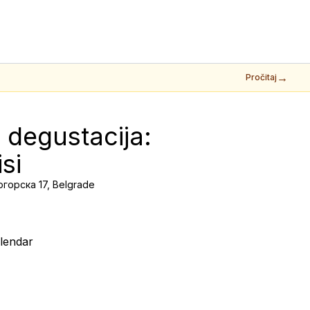
→
Pročitaj
 degustacija: 
si
горска 17, Belgrade
lendar