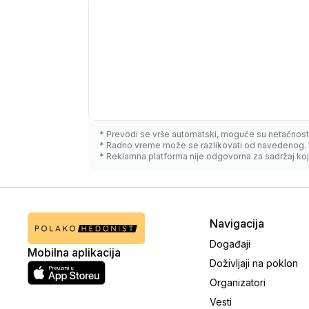
* Prevodi se vrše automatski, moguće su netačnost
* Radno vreme može se razlikovati od navedenog. 
* Reklamna platforma nije odgovorna za sadržaj koji
Navigacija
Događaji
Mobilna aplikacija
Doživljaji na poklon
Organizatori
Vesti