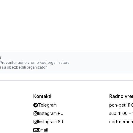
i
Proverite radno vreme kod organizatora
 su obezbedili organizatori
Kontakti
Radno vr
Telegram
pon-pet
:
11:
Instagram RU
sub
:
11:00 –
Instagram SR
ned
:
neradn
Email