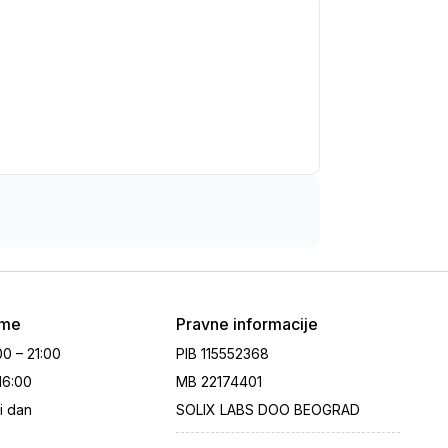
eme
Pravne informacije
00 – 21:00
PIB
115552368
 16:00
MB
22174401
i dan
SOLIX LABS DOO BEOGRAD