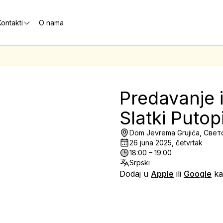
ontakti
O nama
Predavanje i
Slatki Putopi
Dom Jevrema Grujića, Свето
26 juna 2025, četvrtak
18:00 – 19:00
Srpski
Dodaj u
Apple
ili
Google
ka