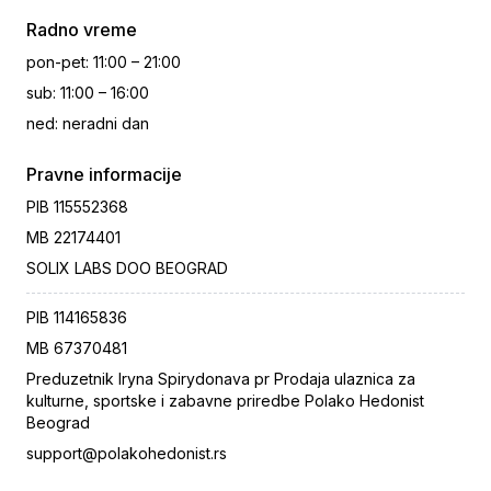
Radno vreme
pon-pet
:
11:00 – 21:00
sub
:
11:00 – 16:00
ned
:
neradni dan
Pravne informacije
PIB
115552368
MB
22174401
SOLIX LABS DOO BEOGRAD
PIB
114165836
MB
67370481
Preduzetnik Iryna Spirydonava pr Prodaja ulaznica za
kulturne, sportske i zabavne priredbe Polako Hedonist
Beograd
support@polakohedonist.rs