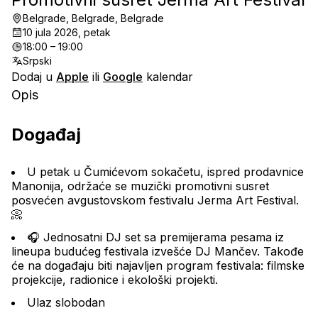
Belgrade, Belgrade, Belgrade
10 jula 2026, petak
18:00 – 19:00
Srpski
Dodaj u
Apple
ili
Google
kalendar
Opis
Događaj
U petak u Čumićevom sokačetu, ispred prodavnice 
Manonija, održaće se muzički promotivni susret 
posvećen avgustovskom festivalu Jerma Art Festival.
📀
🎧 Jednosatni DJ set sa premijerama pesama iz 
lineupa budućeg festivala izvešće DJ Mančev. Takođe 
će na događaju biti najavljen program festivala: filmske 
projekcije, radionice i ekološki projekti.
Ulaz slobodan