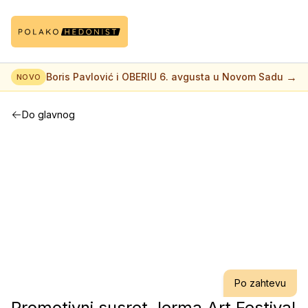
→
Boris Pavlović i OBERIU 6. avgusta u Novom Sadu
NOVO
Do glavnog
Po zahtevu
Promotivni susret Jerma Art Festival