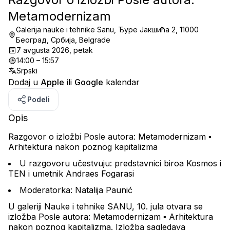
Metamodernizam
Galerija nauke i tehnike Sanu, Ђуре Јакшића 2, 11000
Београд, Србија, Belgrade
7 avgusta 2026, petak
14:00 – 15:57
Srpski
Dodaj u
Apple
ili
Google
kalendar
Podeli
Opis
Razgovor o izložbi 
Posle autora: Metamodernizam ▪︎ 
Arhitektura nakon poznog kapitalizma
U razgovoru učestvuju: predstavnici biroa Kosmos i 
TEN i umetnik Andraes Fogarasi
Moderatorka: Natalija Paunić
U galeriji Nauke i tehnike SANU, 10. jula otvara se 
izložba 
Posle autora: Metamodernizam ▪︎ Arhitektura 
nakon poznog kapitalizma
. Izložba sagledava 