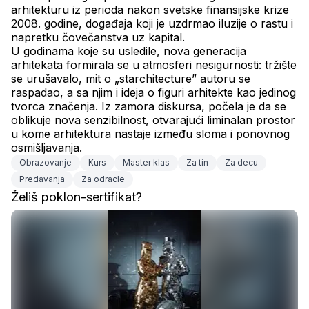
arhitekturu iz perioda nakon svetske finansijske krize 
2008. godine, događaja koji je uzdrmao iluzije o rastu i 
napretku čovečanstva uz kapital.
U godinama koje su usledile, nova generacija 
arhitekata formirala se u atmosferi nesigurnosti: tržište 
se urušavalo, mit o „starchitecture” autoru se 
raspadao, a sa njim i ideja o figuri arhitekte kao jedinog 
tvorca značenja. Iz zamora diskursa, počela je da se 
oblikuje nova senzibilnost, otvarajući liminalan prostor 
u kome arhitektura nastaje između sloma i ponovnog 
osmišljavanja.
Obrazovanje
Kurs
Master klas
Za tin
Za decu
Predavanja
Za odracle
Želiš poklon-sertifikat?