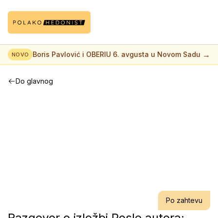
→
Boris Pavlović i OBERIU 6. avgusta u Novom Sadu
NOVO
Do glavnog
Po zahtevu
Razgovor o izložbi Posle autora: