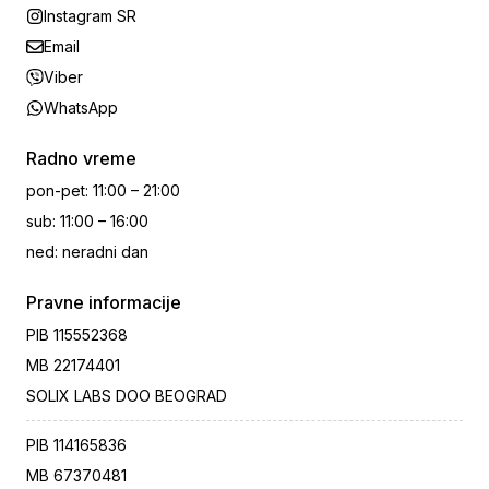
Instagram SR
Email
Viber
WhatsApp
Radno vreme
pon-pet
:
11:00 – 21:00
sub
:
11:00 – 16:00
ned
:
neradni dan
Pravne informacije
PIB
115552368
MB
22174401
SOLIX LABS DOO BEOGRAD
PIB
114165836
MB
67370481