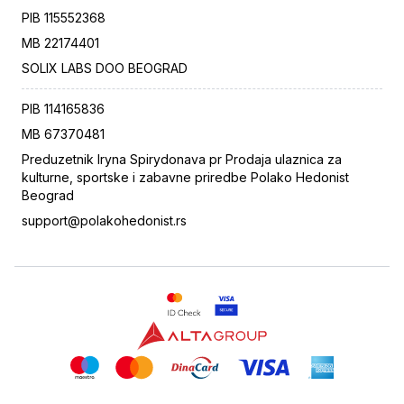
PIB
115552368
MB
22174401
SOLIX LABS DOO BEOGRAD
PIB
114165836
MB
67370481
Preduzetnik Iryna Spirydonava pr Prodaja ulaznica za
kulturne, sportske i zabavne priredbe Polako Hedonist
Beograd
support@polakohedonist.rs