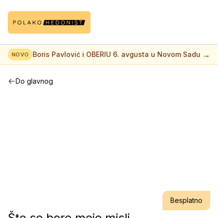
→
Boris Pavlović i OBERIU 6. avgusta u Novom Sadu
NOVO
Do glavnog
Besplatno
Što se bore moje misli