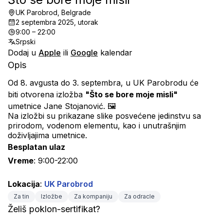
UK Parobrod, Belgrade
2 septembra 2025, utorak
9:00 – 22:00
Srpski
Dodaj u
Apple
ili
Google
kalendar
Opis
Od 8. avgusta do 3. septembra, u UK Parobrodu će 
biti otvorena izložba 
"Što se bore moje misli"
umetnice Jane Stojanović. 🖼
Na izložbi su prikazane slike posvećene jedinstvu sa 
prirodom, vodenom elementu, kao i unutrašnjim 
doživljajima umetnice.
Besplatan ulaz
Vreme
: 9:00-22:00
Lokacija
: 
UK Parobrod
Za tin
Izložbe
Za kompaniju
Za odracle
Želiš poklon-sertifikat?