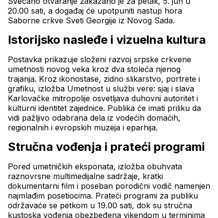
Svečano otvaranje zakazano je za petak, 5. jun u 
20.00 sati, a događaj će upotpuniti nastup hora 
Saborne crkve Sveti Georgije iz Novog Sada.
Istorijsko nasleđe i vizuelna kultura
Postavka prikazuje složeni razvoj srpske crkvene 
umetnosti novog veka kroz dva stoleća njenog 
trajanja. Kroz ikonostase, zidno slikarstvo, portrete i 
grafiku, izložba Umetnost u službi vere: sjaj i slava 
Karlovačke mitropolije osvetljava duhovni autoritet i 
kulturni identitet zajednice. Publika će imati priliku da 
vidi pažljivo odabrana dela iz vodećih domaćih, 
regionalnih i evropskih muzeja i eparhija.
Stručna vođenja i prateći programi
Pored umetničkih eksponata, izložba obuhvata 
raznovrsne multimedijalne sadržaje, kratki 
dokumentarni film i poseban porodični vodič namenjen 
najmlađim posetiocima. Prateći programi za publiku 
održavaće se petkom u 19.00 sati, dok su stručna 
kustoska vođenja obezbeđena vikendom u terminima 