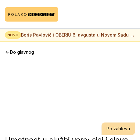
→
Boris Pavlović i OBERIU 6. avgusta u Novom Sadu
NOVO
Do glavnog
Po zahtevu
Umetnost u službi vere: sjaj i slava