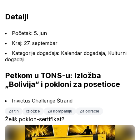
Detalji
Početak: 5. jun
Kraj: 27. septembar
Kategorije događaja: Kalendar događaja, Kulturni 
događaji
Petkom u TONS-u: Izložba 
„Bolivija“ i pokloni za posetioce
Invictus Challenge Štrand
Za tin
Izložbe
Za kompaniju
Za odracle
Želiš poklon-sertifikat?