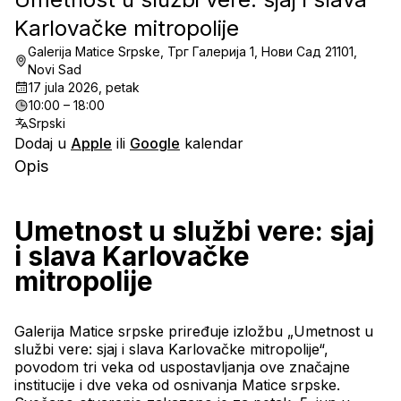
Karlovačke mitropolije
Galerija Matice Srpske, Трг Галерија 1, Нови Сад 21101,
Novi Sad
17 jula 2026, petak
10:00 – 18:00
Srpski
Dodaj u
Apple
ili
Google
kalendar
Opis
Umetnost u službi vere: sjaj 
i slava Karlovačke 
mitropolije
Galerija Matice srpske priređuje izložbu „Umetnost u 
službi vere: sjaj i slava Karlovačke mitropolije“, 
povodom tri veka od uspostavljanja ove značajne 
institucije i dve veka od osnivanja Matice srpske. 