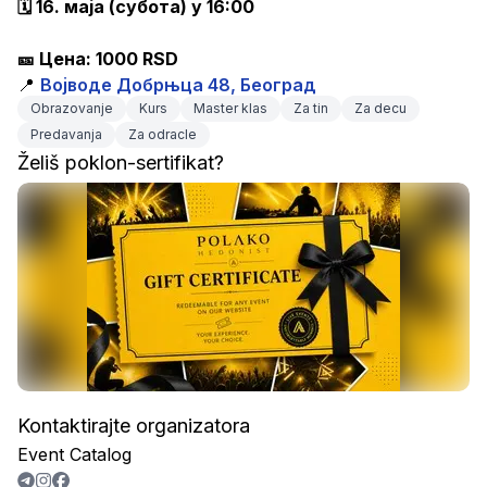
🗓 16. маја (субота) у 16:00
🎫 Цена: 1000 RSD
📍 
Војводе Добрњца 48, Београд
Obrazovanje
Kurs
Master klas
Za tin
Za decu
Predavanja
Za odracle
Želiš poklon-sertifikat?
Kontaktirajte organizatora
Event Catalog