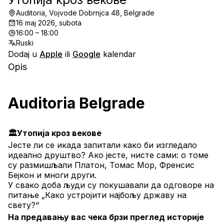
Auditoria, Vojvode Dobrnjca 48, Belgrade
16 maj 2026, subota
16:00 – 18:00
Ruski
Dodaj u
Apple
ili
Google
kalendar
Opis
Auditoria Belgrade
🏛️Утопија кроз векове
Јесте ли се икада запитали како би изгледало 
идеално друштво? Ако јесте, нисте сами: о томе 
су размишљали Платон, Томас Мор, Френсис 
Бејкон и многи други.
У свако доба људи су покушавали да одговоре на 
питање „Како устројити најбољу државу на 
свету?“
На предавању вас чека брзи преглед историје 