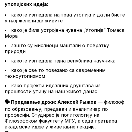
утопијских идеја:
како је изгледала најпрва утопија и да ли бисте 
у њој желели да живите
како је била устројена чувена „Утопија“ Томаса 
Мора
зашто су мислиоци маштали о повратку 
природи
како је изгледала тајна република научника
како је све то повезано са савременим 
техноутопизмом
како пројекти идеалних друштава из 
прошлости утичу на наш живот данас
🗣 Предавање држи: Алексей Рыжов
 — филозоф 
по образовању, предавач и аналитичар по 
професији. Студирао је политологију на 
Филозофском факултету МГУ, а сада претвара 
академске идеје у живе јавне лекције.