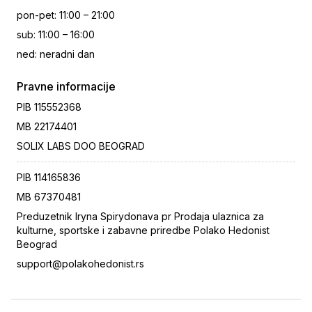
pon-pet
:
11:00 – 21:00
sub
:
11:00 – 16:00
ned
:
neradni dan
Pravne informacije
PIB
115552368
MB
22174401
SOLIX LABS DOO BEOGRAD
PIB
114165836
MB
67370481
Preduzetnik Iryna Spirydonava pr Prodaja ulaznica za
kulturne, sportske i zabavne priredbe Polako Hedonist
Beograd
support@polakohedonist.rs