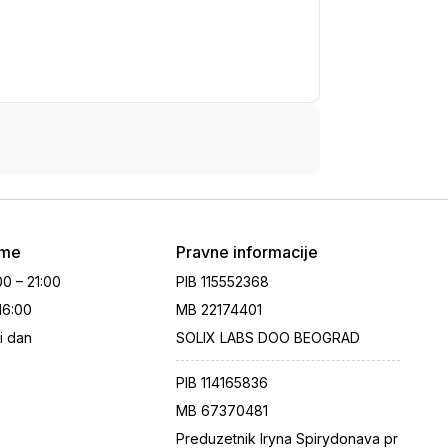
eme
Pravne informacije
00 – 21:00
PIB
115552368
 16:00
MB
22174401
i dan
SOLIX LABS DOO BEOGRAD
PIB
114165836
MB
67370481
Preduzetnik Iryna Spirydonava pr