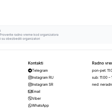
i
Proverite radno vreme kod organizatora
 su obezbedili organizatori
Kontakti
Radno vr
Telegram
pon-pet
:
11:
Instagram RU
sub
:
11:00 –
Instagram SR
ned
:
neradn
Email
Viber
WhatsApp