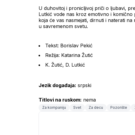
U duhovitoj i pronicljivoj priči o ljubavi, p
Lutkić vode nas kroz emotivno i komično p
koja će vas nasmejati, dirnuti i naterati na 
u savremenom svetu.
Tekst: Borislav Pekić
Režija: Katarina Žutić
K. Žutić, D. Lutkić
Jezik događaja:
 srpski
Titlovi na ruskom:
 nema
Za kompaniju
Svet
Za decu
Pozorište