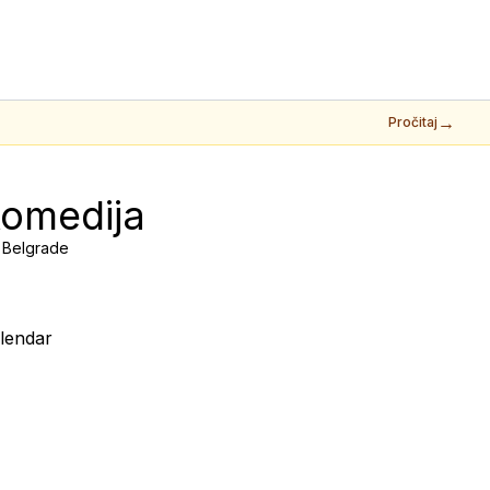
→
Pročitaj
komedija
, Belgrade
lendar