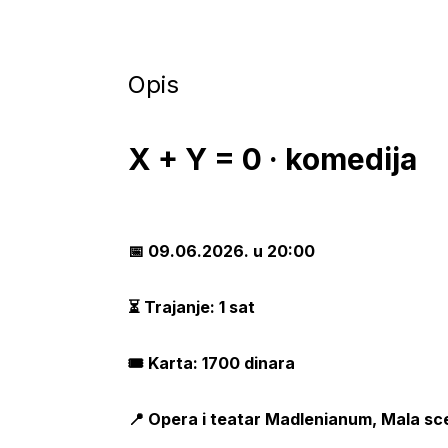
Opis
X + Y = 0 · komedija
📅 09.06.2026. u 20:00
⏳ Trajanje: 1 sat
🎟️ Karta: 1700 dinara
📍 Opera i teatar Madlenianum, Mala sc