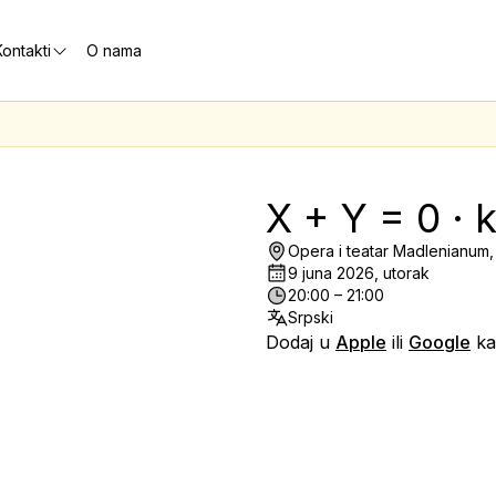
ontakti
O nama
X + Y = 0 · 
Opera i teatar Madlenianum
9 juna 2026, utorak
20:00 – 21:00
Srpski
Dodaj u
Apple
ili
Google
ka