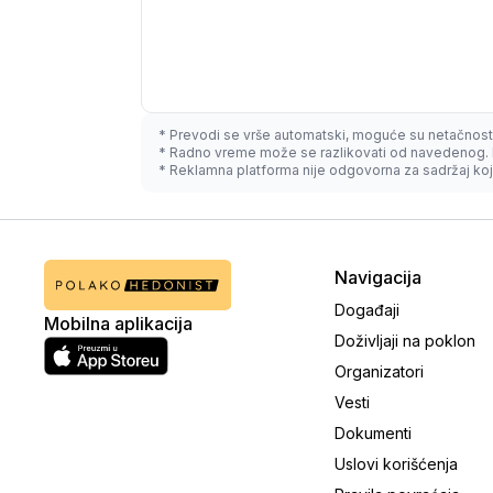
* Prevodi se vrše automatski, moguće su netačnost
* Radno vreme može se razlikovati od navedenog. 
* Reklamna platforma nije odgovorna za sadržaj koji
Navigacija
Događaji
Mobilna aplikacija
Doživljaji na poklon
Organizatori
Vesti
Dokumenti
Uslovi korišćenja