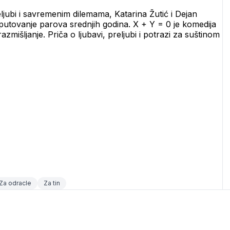
reljubi i savremenim dilemama, Katarina Žutić i Dejan 
utovanje parova srednjih godina. X + Y = 0 je komedija 
razmišljanje. Priča o ljubavi, preljubi i potrazi za suštinom 
Za odracle
Za tin