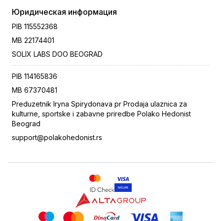
Юридическая информация
PIB
115552368
MB
22174401
SOLIX LABS DOO BEOGRAD
PIB
114165836
MB
67370481
Preduzetnik Iryna Spirydonava pr Prodaja ulaznica za
kulturne, sportske i zabavne priredbe Polako Hedonist
Beograd
support@polakohedonist.rs