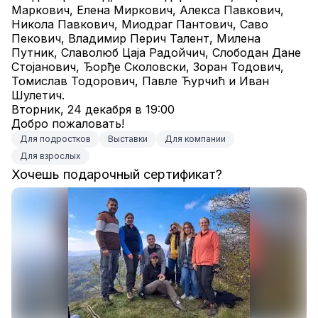
Маркович, Елена Миркович, Алекса Павкович, 
Никола Павкович, Миодраг Пантович, Саво 
Пекович, Владимир Перич Талент, Милена 
Путник, Славолюб Цаја Радойчич, Слободан Дане 
Стојанович, Ђорђе Сколовски, Зоран Тодович, 
Томислав Тодорович, Павле Ћурчић и Иван 
Шулетич.
Вторник, 24 декабря в 19:00
Добро пожаловать!
Для подростков
Выставки
Для компании
Для взрослых
Хочешь подарочный сертификат?