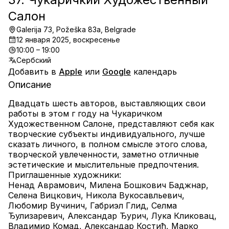
Салон
Galerija 73, Požeška 83a, Belgrade
12 января 2025, воскресенье
10:00 – 19:00
Сербский
Добавить в
Apple
или
Google
календарь
Описание
Двадцать шесть авторов, выставляющих свои 
работы в этом г году на Чукаричком 
Художественном Салоне, представляют себя как 
творческие субъекты индивидуального, лучше 
сказать личного, в полном смысле этого слова, 
творческой увлеченности, заметно отличные 
эстетические и мыслительные предпочтения.
Приглашенные художники:
Ненад Аврамович, Милена Бошкович Баджнар, 
Селена Вицкович, Никола Вукосавльевич, 
Любомир Вучинич, Габриэл Глид, Селма 
Ђулизаревич, Александар Ђурич, Лука Кликовац, 
Владимир Комад, Александар Костић, Марко 