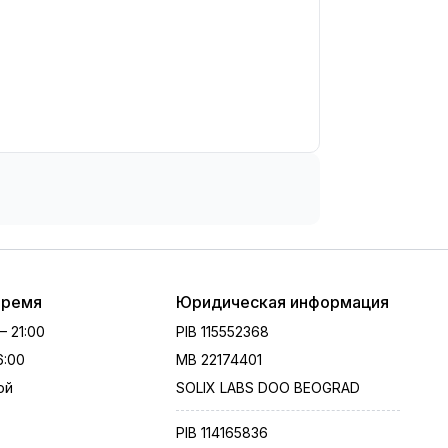
время
Юридическая информация
 – 21:00
PIB
115552368
16:00
MB
22174401
ой
SOLIX LABS DOO BEOGRAD
PIB
114165836