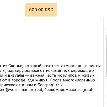
500.00 RSD
 из Скопье, который сочетает атмосферные синты, 
лы, варьирующиеся от искажённых скримов до 
 и визуалы — важная часть их клипов и живых 
ют в городе, где живут. После многочисленных 
иезжают к нам в Белград! ⚡️⚡️⚡️
ак @worm.man.project, бескомпромиссная graul-