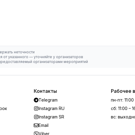
ержать неточности
 от указанного — уточняйте у организаторов
, предоставляемый организаторами мероприятий
Контакты
Рабочее 
Telegram
пн-пт
:
11:00
рок
Instagram RU
сб
:
11:00 – 
Instagram SR
вс
:
выходн
Email
Viber