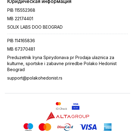
Юридическая информация
PIB
115552368
MB
22174401
SOLIX LABS DOO BEOGRAD
PIB
114165836
MB
67370481
Preduzetnik Iryna Spirydonava pr Prodaja ulaznica za
kulturne, sportske i zabavne priredbe Polako Hedonist
Beograd
support@polakohedonist.rs