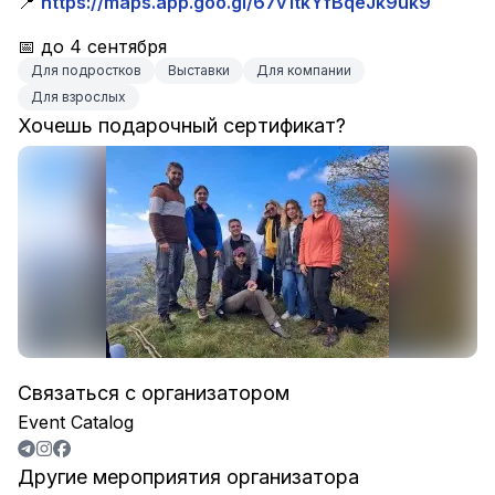
📍 
https://maps.app.goo.gl/67v1tkYfBqeJk9uk9
📅 до 4 сентября
Для подростков
Выставки
Для компании
Для взрослых
Хочешь подарочный сертификат?
Связаться с организатором
Event Catalog
Другие мероприятия организатора