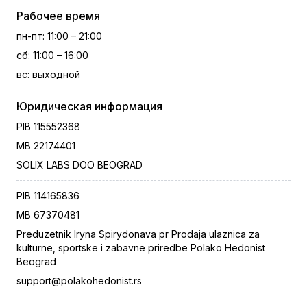
Рабочее время
пн-пт
:
11:00 – 21:00
сб
:
11:00 – 16:00
вс
:
выходной
Юридическая информация
PIB
115552368
MB
22174401
SOLIX LABS DOO BEOGRAD
PIB
114165836
MB
67370481
Preduzetnik Iryna Spirydonava pr Prodaja ulaznica za
kulturne, sportske i zabavne priredbe Polako Hedonist
Beograd
support@polakohedonist.rs