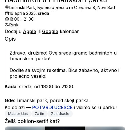
Limanski Park, Булевар деспота Стефана 8, Novi Sad
16 aprila 2025, sreda
18:00 – 21:00
Ruski
Dodaj u
Apple
ili
Google
kalendar
Opis
Zdravo, družimo! Ove srede igramo badminton u 
Limanskom parku!
Dođite sa svojim reketima. Biće zabavno, aktivno i 
prolećno veselo!
Kada
: sreda, od 18:00 do 21:00.
Gde
: Limanski park, pored skejt parka.
Ko dolazi — 
POTVRDI UČEŠĆE
 i vidimo se u parku!
Master klas
Za tin
Za odracle
Želiš poklon-sertifikat?