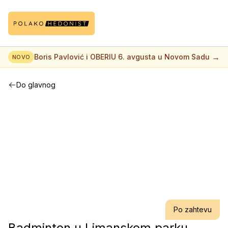
→
Boris Pavlović i OBERIU 6. avgusta u Novom Sadu
NOVO
Do glavnog
Po zahtevu
Badminton u Limanskom parku