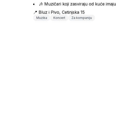
🎶 Muzičari koji zasviraju od kuće imaju
📍 Bluz i Pivo, Cetinjska 15
Muzika
Koncert
Za kompaniju