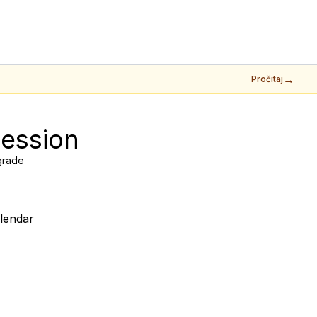
→
Pročitaj
ession
lgrade
lendar