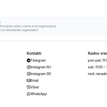
i
Proverite radno vreme kod organizatora
 su obezbedili organizatori
Kontakti
Radno vr
Telegram
pon-pet
:
11:
Instagram RU
sub
:
11:00 –
Instagram SR
ned
:
neradn
Email
Viber
WhatsApp