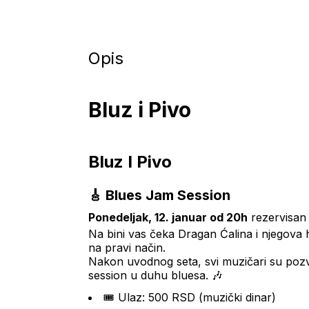
Opis
Bluz i Pivo
Bluz I Pivo
🎸 Blues Jam Session
Ponedeljak, 12. januar od 20h
 rezervisan 
Na bini vas čeka Dragan Ćalina i njegova h
na pravi način.
Nakon uvodnog seta, svi muzičari su pozva
session u duhu bluesa. 🎶
🎟 Ulaz: 500 RSD (muzički dinar)