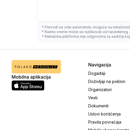
* Prevodi se vrše automatski, moguće su netačnost
* Radno vreme može se razlikovati od navedenog. 
* Reklamna platforma nije odgovorna za sadržaj koji
Navigacija
Događaji
Mobilna aplikacija
Doživljaji na poklon
Organizatori
Vesti
Dokumenti
Uslovi korišćenja
Pravila povraćaja