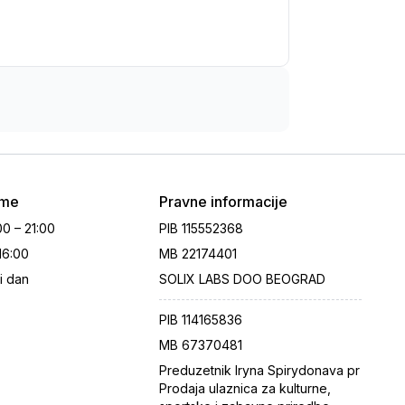
eme
Pravne informacije
00 – 21:00
PIB
115552368
 16:00
MB
22174401
i dan
SOLIX LABS DOO BEOGRAD
PIB
114165836
MB
67370481
Preduzetnik Iryna Spirydonava pr
Prodaja ulaznica za kulturne,