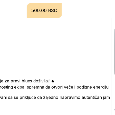
500.00 RSD
je za pravi blues doživljaj! 🔥
osting ekipa, spremna da otvori veče i podigne energiju 
ni da se priključe da zajedno napravimo autentičan jam 