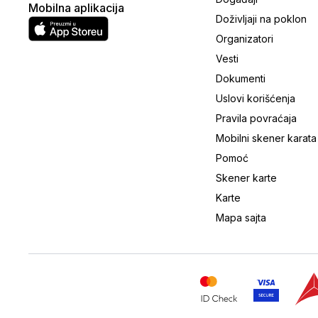
Mobilna aplikacija
Doživljaji na poklon
Organizatori
Vesti
Dokumenti
Uslovi korišćenja
Pravila povraćaja
Mobilni skener karata
Pomoć
Skener karte
Karte
Mapa sajta