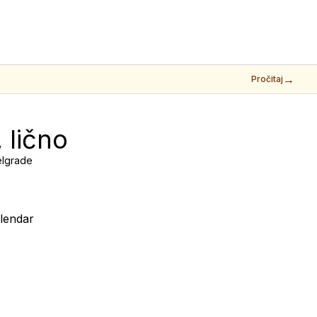
→
Pročitaj
 lično
elgrade
lendar