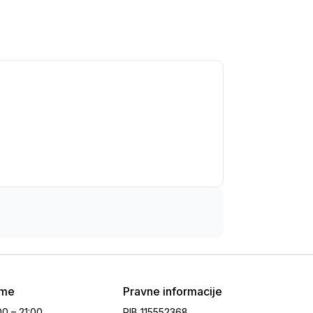
eme
Pravne informacije
00 – 21:00
PIB
115552368