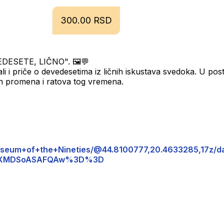
300.00 RSD
VEDESETE, LIČNO". 🖼💬
ali i priče o devedesetima iz ličnih iskustava svedoka. U post
čkih promena i ratova tog vremena.
Museum+of+the+Nineties/@44.8100777,20.4633285,17
wIKXMDSoASAFQAw%3D%3D