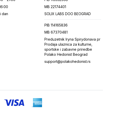
 16:00
MB
22174401
i dan
SOLIX LABS DOO BEOGRAD
PIB
114165836
MB
67370481
Preduzetnik Iryna Spirydonava pr
Prodaja ulaznica za kulturne,
sportske i zabavne priredbe
Polako Hedonist Beograd
support@polakohedonist.rs