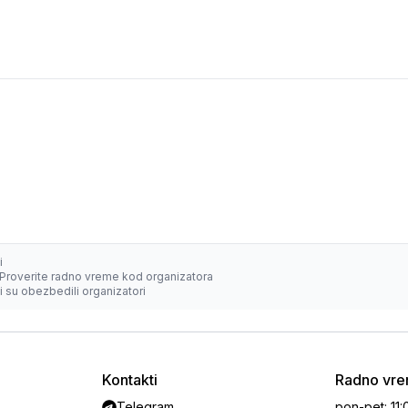
i
Proverite radno vreme kod organizatora
 su obezbedili organizatori
Kontakti
Radno vr
Telegram
pon-pet
:
11: