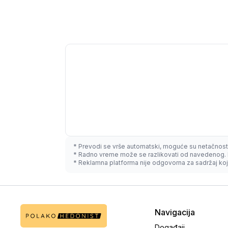
* Prevodi se vrše automatski, moguće su netačnost
* Radno vreme može se razlikovati od navedenog. 
* Reklamna platforma nije odgovorna za sadržaj koji
Navigacija
Događaji