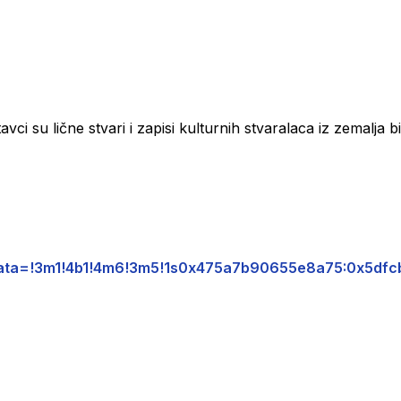
avci su lične stvari i zapisi kulturnih stvaralaca iz zemalja 
z/data=!3m1!4b1!4m6!3m5!1s0x475a7b90655e8a75:0x5d