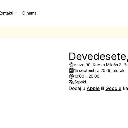
ontakti
O nama
Devedesete,
muzej90, Kneza Miloša 3, B
15 septembra 2026, utorak
10:00 – 20:00
Srpski
Dodaj u
Apple
ili
Google
ka