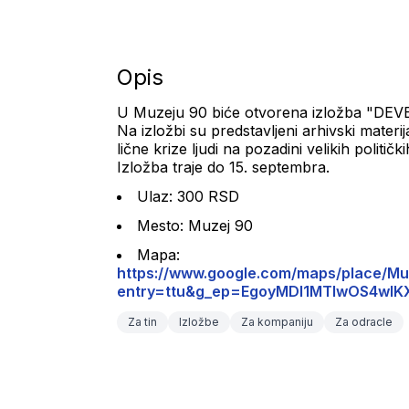
Opis
U Muzeju 90 biće otvorena izložba "DE
Na izložbi su predstavljeni arhivski materij
lične krize ljudi na pozadini velikih politi
Izložba traje do 15. septembra.
Ulaz: 300 RSD
Mesto: Muzej 90
Mapa: 
https://www.google.com/maps/place/
entry=ttu&g_ep=EgoyMDI1MTIwOS4
Za tin
Izložbe
Za kompaniju
Za odracle