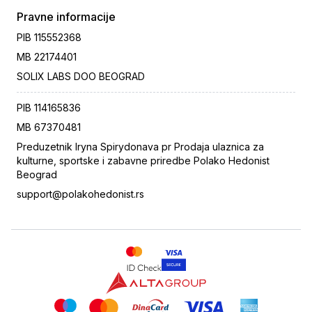
Pravne informacije
PIB
115552368
MB
22174401
SOLIX LABS DOO BEOGRAD
PIB
114165836
MB
67370481
Preduzetnik Iryna Spirydonava pr Prodaja ulaznica za
kulturne, sportske i zabavne priredbe Polako Hedonist
Beograd
support@polakohedonist.rs