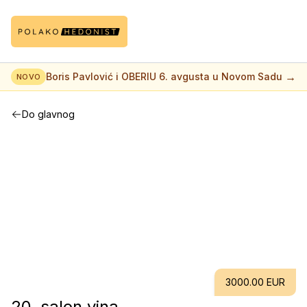
→
Boris Pavlović i OBERIU 6. avgusta u Novom Sadu
NOVO
Do glavnog
3000.00 EUR
20. salon vina