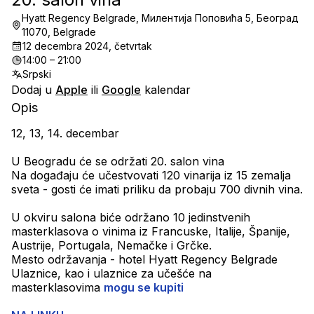
Hyatt Regency Belgrade, Милентија Поповића 5, Београд
11070, Belgrade
12 decembra 2024, četvrtak
14:00 – 21:00
Srpski
Dodaj u
Apple
ili
Google
kalendar
Opis
12, 13, 14. decembar
U Beogradu će se održati 20. salon vina
Na događaju će učestvovati 120 vinarija iz 15 zemalja 
sveta - gosti će imati priliku da probaju 700 divnih vina.
U okviru salona biće održano 10 jedinstvenih 
masterklasova o vinima iz Francuske, Italije, Španije, 
Austrije, Portugala, Nemačke i Grčke.
Mesto održavanja - hotel Hyatt Regency Belgrade
Ulaznice, kao i ulaznice za učešće na 
masterklasovima 
mogu se kupiti