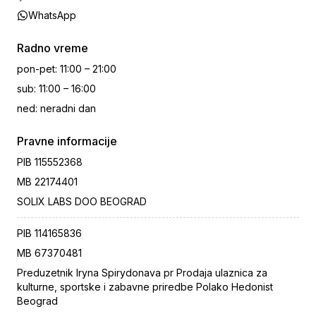
WhatsApp
Radno vreme
pon-pet
:
11:00 – 21:00
sub
:
11:00 – 16:00
ned
:
neradni dan
Pravne informacije
PIB
115552368
MB
22174401
SOLIX LABS DOO BEOGRAD
PIB
114165836
MB
67370481
Preduzetnik Iryna Spirydonava pr Prodaja ulaznica za
kulturne, sportske i zabavne priredbe Polako Hedonist
Beograd