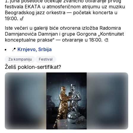
juna posetioce očekuje zvanično otvaranje prvog 
festivala EKATA u atmosferičnom atrijumu uz muziku 
Beogradskog jazz orkestra — početak koncerta u 
19:00. 🎷
Iste večeri u galeriji biće otvorena izložba Radomira 
Damnjanovića Damnjan i grupe Gorgona „Kontinuitet 
konceptualne prakse“ — otvaranje u 18:00. 🎨
📍 
Krnjevo, Srbija
Za kompaniju
Festival
Želiš poklon-sertifikat?