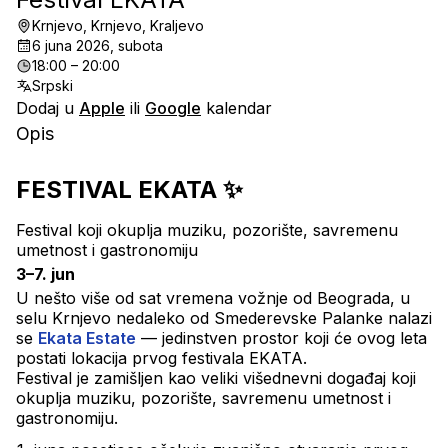
Krnjevo, Krnjevo, Kraljevo
6 juna 2026, subota
18:00 – 20:00
Srpski
Dodaj u
Apple
ili
Google
kalendar
Opis
FESTIVAL EKATA ✨
Festival koji okuplja muziku, pozorište, savremenu 
umetnost i gastronomiju
3–7. jun
U nešto više od sat vremena vožnje od Beograda, u 
selu Krnjevo nedaleko od Smederevske Palanke nalazi 
se 
Ekata Estate
 — jedinstven prostor koji će ovog leta 
postati lokacija prvog festivala EKATA.
Festival je zamišljen kao veliki višednevni događaj koji 
okuplja muziku, pozorište, savremenu umetnost i 
gastronomiju.