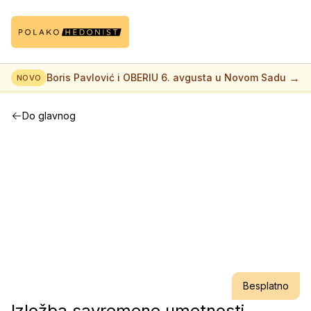
→
Boris Pavlović i OBERIU 6. avgusta u Novom Sadu
NOVO
Do glavnog
Besplatno
Izložba savremene umetnosti