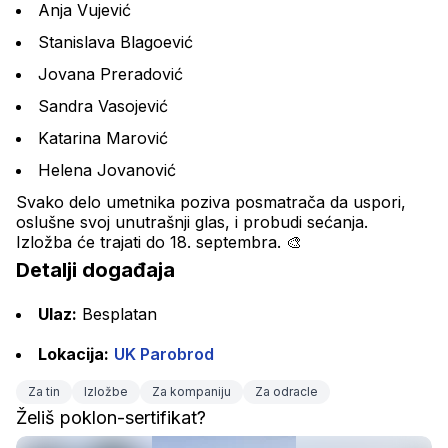
Anja Vujević
Stanislava Blagoević
Jovana Preradović
Sandra Vasojević
Katarina Marović
Helena Jovanović
Svako delo umetnika poziva posmatrača da uspori, 
oslušne svoj unutrašnji glas, i probudi sećanja.
Izložba će trajati do 18. septembra. 🎨
Detalji događaja
Ulaz:
 Besplatan
Lokacija:
UK Parobrod
Za tin
Izložbe
Za kompaniju
Za odracle
Želiš poklon-sertifikat?