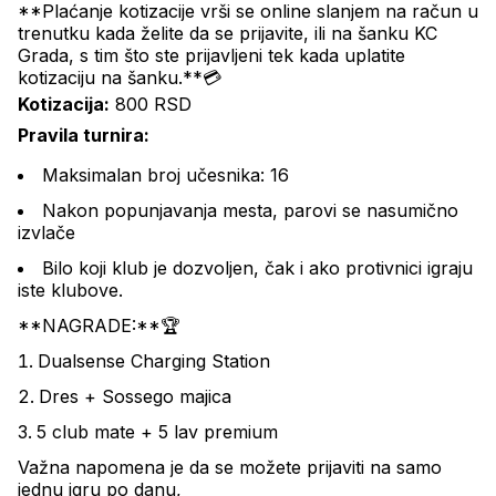
**Plaćanje kotizacije vrši se online slanjem na račun u 
trenutku kada želite da se prijavite, ili na šanku KC 
Grada, s tim što ste prijavljeni tek kada uplatite 
kotizaciju na šanku.**💳
Kotizacija:
 800 RSD
Pravila turnira:
Maksimalan broj učesnika: 16
Nakon popunjavanja mesta, parovi se nasumično 
izvlače
Bilo koji klub je dozvoljen, čak i ako protivnici igraju 
iste klubove.
**NAGRADE:**🏆
Dualsense Charging Station
Dres + Sossego majica
5 club mate + 5 lav premium
Važna napomena je da se možete prijaviti na samo 
jednu igru po danu,