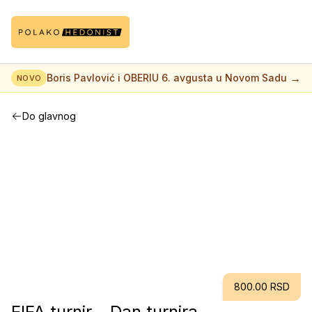
→
Boris Pavlović i OBERIU 6. avgusta u Novom Sadu
NOVO
Do glavnog
800.00 RSD
FIFA turnir - Dan turnira