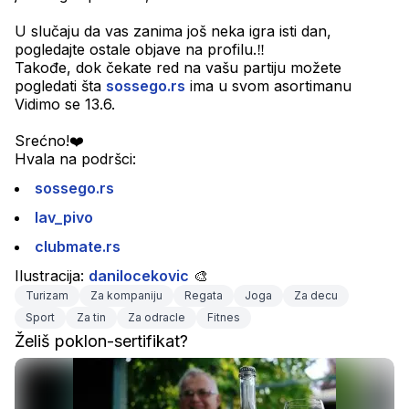
U slučaju da vas zanima još neka igra isti dan, 
pogledajte ostale objave na profilu.‼️
Takođe, dok čekate red na vašu partiju možete 
pogledati šta 
sossego.rs
 ima u svom asortimanu
Vidimo se 13.6.
Srećno!❤️
Hvala na podršci:
sossego.rs
lav_pivo
clubmate.rs
Ilustracija: 
danilocekovic
 🎨
Turizam
Za kompaniju
Regata
Joga
Za decu
Sport
Za tin
Za odracle
Fitnes
Želiš poklon-sertifikat?