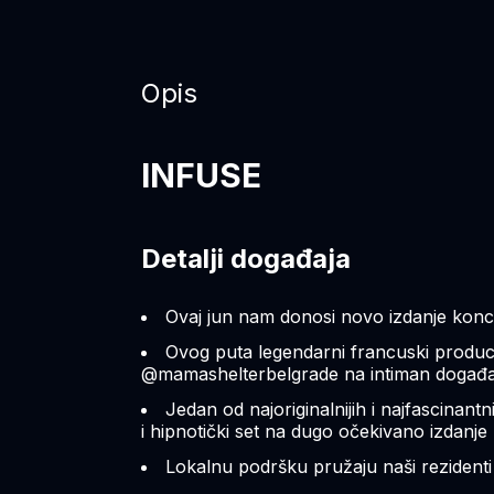
Opis
INFUSE
Detalji događaja
Ovaj jun nam donosi novo izdanje konc
Ovog puta legendarni francuski produce
@mamashelterbelgrade na intiman događaj 
Jedan od najoriginalnijih i najfascinan
i hipnotički set na dugo očekivano izdan
Lokalnu podršku pružaju naši rezidenti 