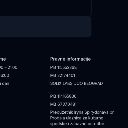
eme
Pravne informacije
00 – 21:00
PIB
115552368
 16:00
MB
22174401
i dan
SOLIX LABS DOO BEOGRAD
PIB
114165836
MB
67370481
Preduzetnik Iryna Spirydonava pr
Prodaja ulaznica za kulturne,
sportske i zabavne priredbe