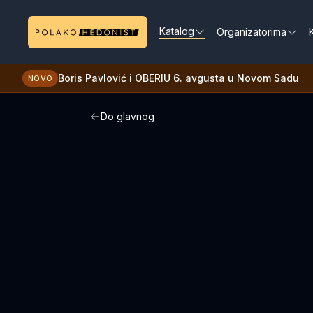
Katalog
Organizatorima
K
Boris Pavlović i OBERIU 6. avgusta u Novom Sadu
NOVO
Do glavnog