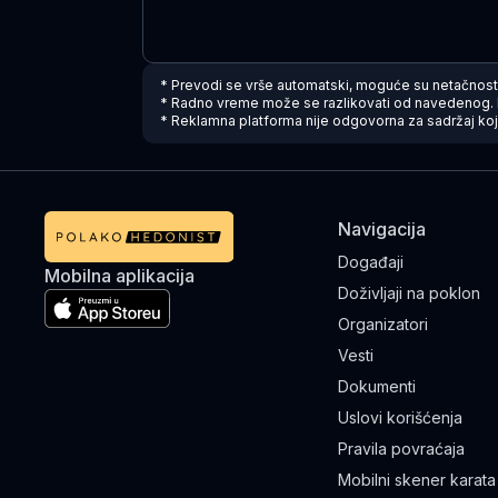
* Prevodi se vrše automatski, moguće su netačnost
* Radno vreme može se razlikovati od navedenog. 
* Reklamna platforma nije odgovorna za sadržaj koji
Navigacija
Događaji
Mobilna aplikacija
Doživljaji na poklon
Organizatori
Vesti
Dokumenti
Uslovi korišćenja
Pravila povraćaja
Mobilni skener karata