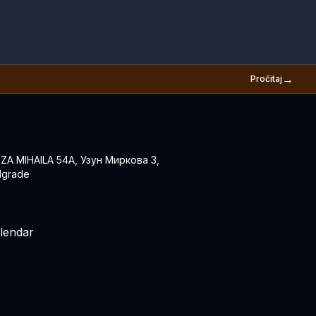
→
Pročitaj
EZA MIHAILA 54A, Узун Миркова 3,
lgrade
lendar