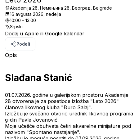
Akademija 28, Немањина 28, Београд, Belgrade
16 avgusta 2026, nedelja
10:00 – 13:00
Srpski
Dodaj u
Apple
ili
Google
kalendar
Podeli
Opis
Slađana Stanić
01.07.2026. godine u galerijskom prostoru Akademije 
28 otvorena je za posetioce izložba "Leto 2026" 
članova likovnog kluba "Ðuro Salaj".
Izložbu je svečano otvorio urednik likovnog programa 
g-din Pavle Jovanović.
Moje učešće obuhvata četiri akvarelne minijature pod 
nazivom "Spontano nastajanje".
Izložbu je moguće posetiti do 07.09.2026. godine.