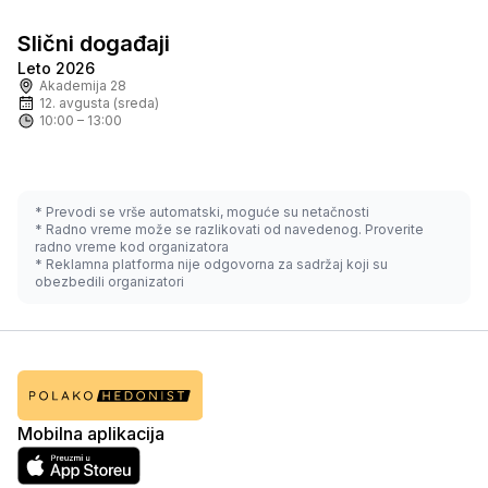
Slični događaji
Leto 2026
Uskoro
Po zahtevu
Akademija 28
12. avgusta (sreda)
10:00 – 13:00
* Prevodi se vrše automatski, moguće su netačnosti
* Radno vreme može se razlikovati od navedenog. Proverite
radno vreme kod organizatora
* Reklamna platforma nije odgovorna za sadržaj koji su
obezbedili organizatori
Mobilna aplikacija