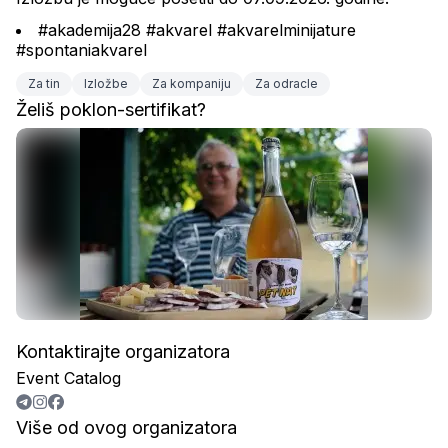
#akademija28 #akvarel #akvarelminijature 
#spontaniakvarel
Za tin
Izložbe
Za kompaniju
Za odracle
Želiš poklon-sertifikat?
Kontaktirajte organizatora
Event Catalog
Više od ovog organizatora