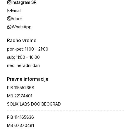
Instagram SR
Email
Viber
WhatsApp
Radno vreme
pon-pet
:
11:00 – 21:00
sub
:
11:00 – 16:00
ned
:
neradni dan
Pravne informacije
PIB
115552368
MB
22174401
SOLIX LABS DOO BEOGRAD
PIB
114165836
MB
67370481