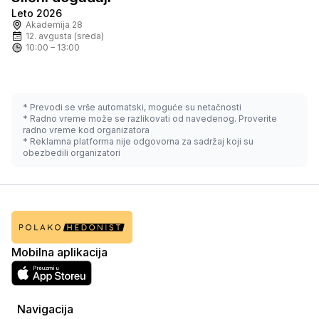
Leto 2026
Po zahtevu
Akademija 28
12. avgusta (sreda)
10:00 – 13:00
* Prevodi se vrše automatski, moguće su netačnosti
* Radno vreme može se razlikovati od navedenog. Proverite
radno vreme kod organizatora
* Reklamna platforma nije odgovorna za sadržaj koji su
obezbedili organizatori
Mobilna aplikacija
Navigacija