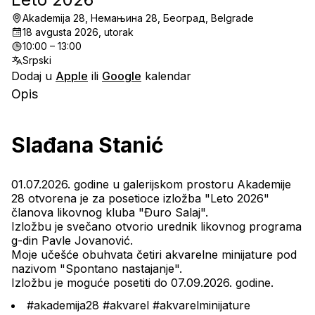
Akademija 28, Немањина 28, Београд, Belgrade
18 avgusta 2026, utorak
10:00 – 13:00
Srpski
Dodaj u
Apple
ili
Google
kalendar
Opis
Slađana Stanić
01.07.2026. godine u galerijskom prostoru Akademije 
28 otvorena je za posetioce izložba "Leto 2026" 
članova likovnog kluba "Ðuro Salaj".
Izložbu je svečano otvorio urednik likovnog programa 
g-din Pavle Jovanović.
Moje učešće obuhvata četiri akvarelne minijature pod 
nazivom "Spontano nastajanje".
Izložbu je moguće posetiti do 07.09.2026. godine.
#akademija28 #akvarel #akvarelminijature 