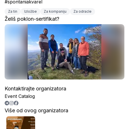
#spontaniakvarel
Za tin
Izložbe
Za kompaniju
Za odracle
Želiš poklon-sertifikat?
Kontaktirajte organizatora
Event Catalog
Više od ovog organizatora