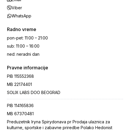
Viber
WhatsApp
Radno vreme
pon-pet
:
11:00 – 21:00
sub
:
11:00 – 16:00
ned
:
neradni dan
Pravne informacije
PIB
115552368
MB
22174401
SOLIX LABS DOO BEOGRAD
PIB
114165836
MB
67370481
Preduzetnik Iryna Spirydonava pr Prodaja ulaznica za
kulturne, sportske i zabavne priredbe Polako Hedonist