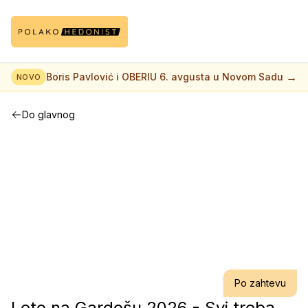
→
Boris Pavlović i OBERIU 6. avgusta u Novom Sadu
NOVO
Do glavnog
Po zahtevu
Leto na Gardošu 2026 - Svi treba