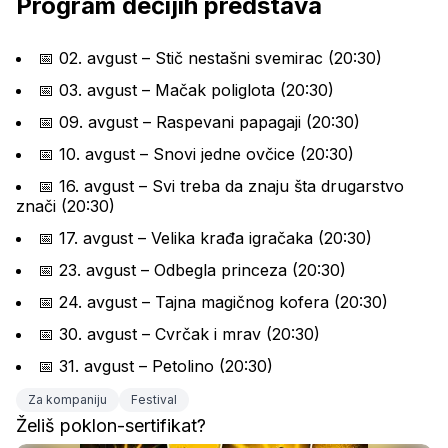
Program dečijih predstava
📅 02. avgust – Stič nestašni svemirac (20:30)
📅 03. avgust – Mačak poliglota (20:30)
📅 09. avgust – Raspevani papagaji (20:30)
📅 10. avgust – Snovi jedne ovčice (20:30)
📅 16. avgust – Svi treba da znaju šta drugarstvo 
znači (20:30)
📅 17. avgust – Velika krađa igračaka (20:30)
📅 23. avgust – Odbegla princeza (20:30)
📅 24. avgust – Tajna magičnog kofera (20:30)
📅 30. avgust – Cvrčak i mrav (20:30)
📅 31. avgust – Petolino (20:30)
Za kompaniju
Festival
Želiš poklon-sertifikat?