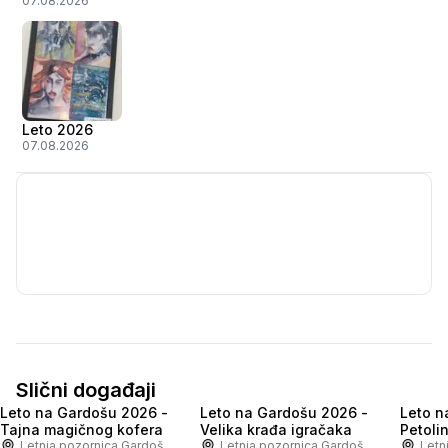
07.08.2026
Leto 2026
07.08.2026
Slični događaji
Leto na Gardošu 2026 -
Leto na Gardošu 2026 -
Leto n
Po zahtevu
Po zahtevu
Tajna magičnog kofera
Velika krađa igračaka
Petoli
Letnja pozornica Gardoš,
Letnja pozornica Gardoš,
Letn