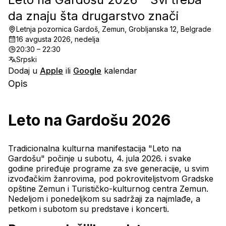
da znaju šta drugarstvo znači
Letnja pozornica Gardoš, Zemun, Grobljanska 12, Belgrade
16 avgusta 2026, nedelja
20:30 – 22:30
Srpski
Dodaj u
Apple
ili
Google
kalendar
Opis
Leto na Gardošu 2026
Tradicionalna kulturna manifestacija "Leto na 
Gardošu" počinje u subotu, 4. jula 2026. i svake 
godine priređuje programe za sve generacije, u svim 
izvođačkim žanrovima, pod pokroviteljstvom Gradske 
opštine Zemun i Turističko-kulturnog centra Zemun.
Nedeljom i ponedeljkom su sadržaji za najmlađe, a 
petkom i subotom su predstave i koncerti.