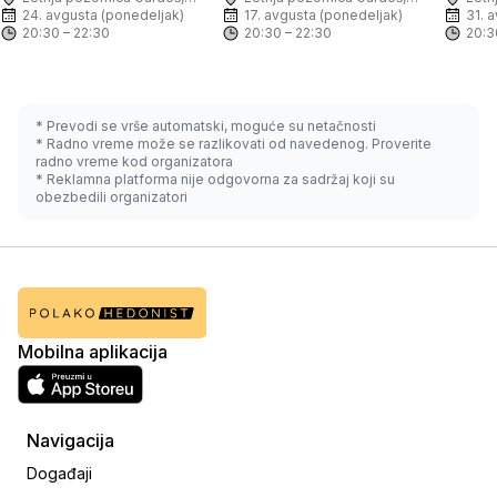
Zemun
24. avgusta (ponedeljak)
Zemun
17. avgusta (ponedeljak)
Zem
31. 
20:30 – 22:30
20:30 – 22:30
20:3
* Prevodi se vrše automatski, moguće su netačnosti
* Radno vreme može se razlikovati od navedenog. Proverite
radno vreme kod organizatora
* Reklamna platforma nije odgovorna za sadržaj koji su
obezbedili organizatori
Mobilna aplikacija
Navigacija
Događaji