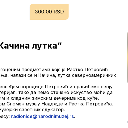
300.00 RSD
Качина лутка“
оценим предметима које је Растко Петровић 
ња, налази се и Качина, лутка северноамеричких 
наслеђем породице Петровић и правићемо своју 
ријал, тако да ћемо стечено искуство моћи да 
им и хладним зимским вечерима код куће.
ом Спомен музеју Надежде и Растка Петровића.
узејски саветник едукатор.
есу: 
radionice@narodnimuzej.rs
.