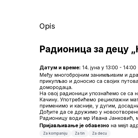
Opis
Радионица за децу „
Датум и време:
 14. јуна у 13:00 - 14:00
Међу многобројним занимљивим и драг
прикупљао и доносио са својих путова
домородаца.
На овој радионици упознаћемо се са 
Качину. Употребићемо рециклажни мате
применимо и касније, у дугим, досадн
Дођите да се дружимо у новоотворен
Радионицу води мр Ивана Јанковић, м
Пријављивање је обавезно
 на мејл адр
Za kompaniju
Za tin
Za decu