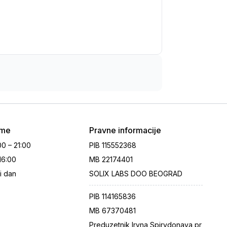
eme
Pravne informacije
00 – 21:00
PIB
115552368
 16:00
MB
22174401
i dan
SOLIX LABS DOO BEOGRAD
PIB
114165836
MB
67370481
Preduzetnik Iryna Spirydonava pr