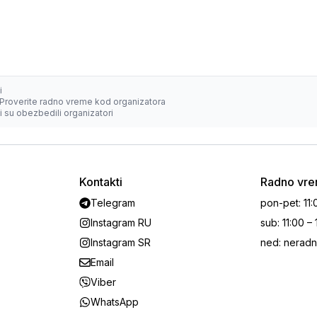
i
Proverite radno vreme kod organizatora
 su obezbedili organizatori
Kontakti
Radno vr
Telegram
pon-pet
:
11:
Instagram RU
sub
:
11:00 –
Instagram SR
ned
:
neradn
Email
Viber
WhatsApp