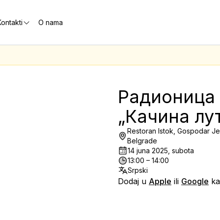
ontakti
O nama
Радионица 
„Качина лу
Restoran Istok, Gospodar J
Belgrade
14 juna 2025, subota
13:00 – 14:00
Srpski
Dodaj u
Apple
ili
Google
ka