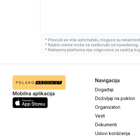
* Prevodi se vrše automatski, moguće su netačnost
* Radno vreme može se razlikovati od navedenog. 
* Reklamna platforma nije odgovorna za sadržaj koji
Navigacija
Događaji
Mobilna aplikacija
Doživljaji na poklon
Organizatori
Vesti
Dokumenti
Uslovi korišćenja