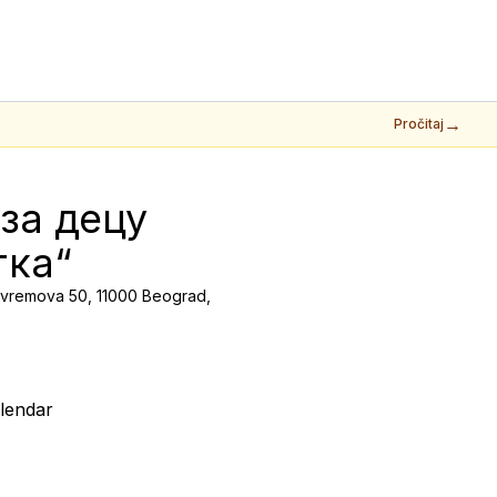
→
Pročitaj
за децу 
тка“
evremova 50, 11000 Beograd,
lendar