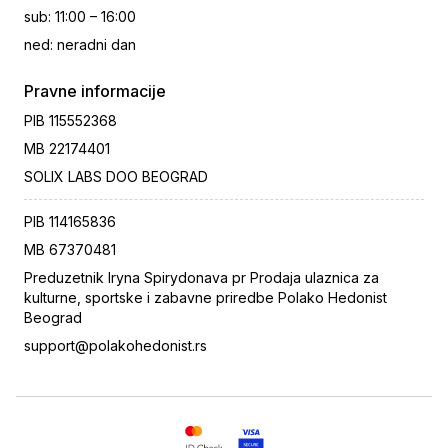
sub
:
11:00 – 16:00
ned
:
neradni dan
Pravne informacije
PIB
115552368
MB
22174401
SOLIX LABS DOO BEOGRAD
PIB
114165836
MB
67370481
Preduzetnik Iryna Spirydonava pr Prodaja ulaznica za
kulturne, sportske i zabavne priredbe Polako Hedonist
Beograd
support@polakohedonist.rs