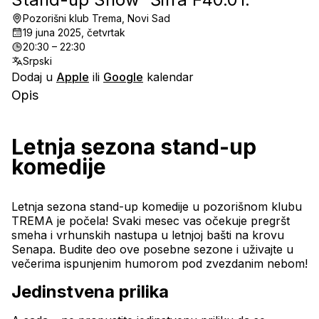
Pozorišni klub Trema, Novi Sad
19 juna 2025, četvrtak
20:30 – 22:30
Srpski
Dodaj u
Apple
ili
Google
kalendar
Opis
Letnja sezona stand-up 
komedije
Letnja sezona stand-up komedije u pozorišnom klubu 
TREMA je počela! Svaki mesec vas očekuje pregršt 
smeha i vrhunskih nastupa u letnjoj bašti na krovu 
Senapa. Budite deo ove posebne sezone i uživajte u 
večerima ispunjenim humorom pod zvezdanim nebom!
Jedinstvena prilika