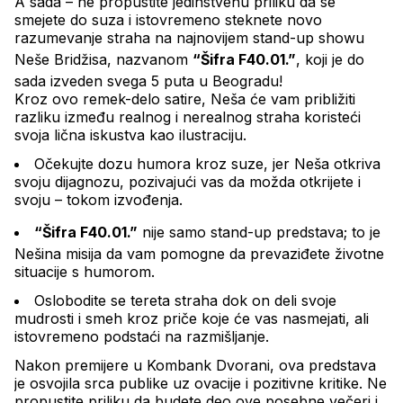
A sada – ne propustite jedinstvenu priliku da se 
smejete do suza i istovremeno steknete novo 
razumevanje straha na najnovijem stand-up showu 
Neše Bridžisa, nazvanom 
“Šifra F40.01.”
, koji je do 
sada izveden svega 5 puta u Beogradu!
Kroz ovo remek-delo satire, Neša će vam približiti 
razliku između realnog i nerealnog straha koristeći 
svoja lična iskustva kao ilustraciju.
Očekujte dozu humora kroz suze, jer Neša otkriva 
svoju dijagnozu, pozivajući vas da možda otkrijete i 
svoju – tokom izvođenja.
“Šifra F40.01.”
 nije samo stand-up predstava; to je 
Nešina misija da vam pomogne da prevaziđete životne 
situacije s humorom.
Oslobodite se tereta straha dok on deli svoje 
mudrosti i smeh kroz priče koje će vas nasmejati, ali 
istovremeno podstaći na razmišljanje.
Nakon premijere u Kombank Dvorani, ova predstava 
je osvojila srca publike uz ovacije i pozitivne kritike. Ne 
propustite priliku da budete deo ove posebne večeri i 