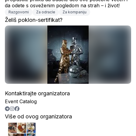
da odete s osveženim pogledom na strah – i život!
Razgovorni
Za odracle
Za kompaniju
Želiš poklon-sertifikat?
Kontaktirajte organizatora
Event Catalog
Više od ovog organizatora