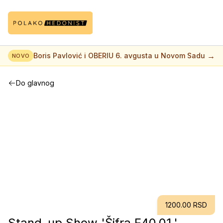
→
Boris Pavlović i OBERIU 6. avgusta u Novom Sadu
NOVO
Do glavnog
1200.00 RSD
Stand-up Show 'Šifra F40.01.'