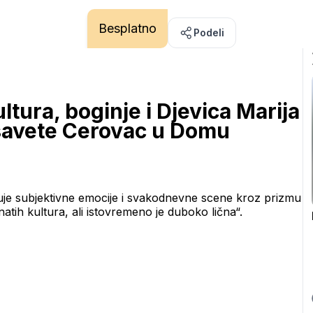
Besplatno
Podeli
tura, boginje i Djevica Marija 
isavete Cerovac u Domu 
ražuje subjektivne emocije i svakodnevne scene kroz prizmu 
natih kultura, ali istovremeno je duboko lična“.