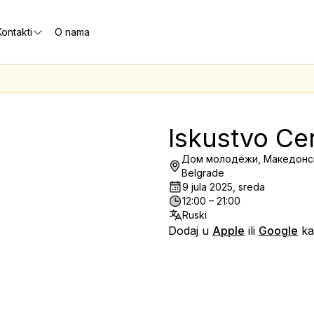
ontakti
O nama
Iskustvo Ce
Дом молодёжи, Македонска
Belgrade
9 jula 2025, sreda
12:00 – 21:00
Ruski
Dodaj u
Apple
ili
Google
ka