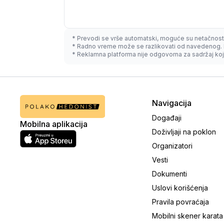
* Prevodi se vrše automatski, moguće su netačnost
* Radno vreme može se razlikovati od navedenog. 
* Reklamna platforma nije odgovorna za sadržaj koji
Navigacija
Događaji
Mobilna aplikacija
Doživljaji na poklon
Organizatori
Vesti
Dokumenti
Uslovi korišćenja
Pravila povraćaja
Mobilni skener karata