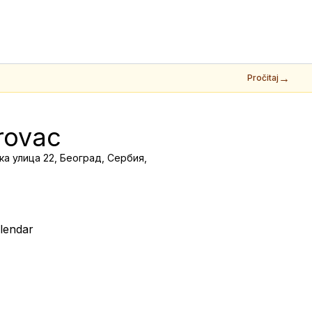
→
Pročitaj
rovac
 улица 22, Београд, Сербия,
lendar