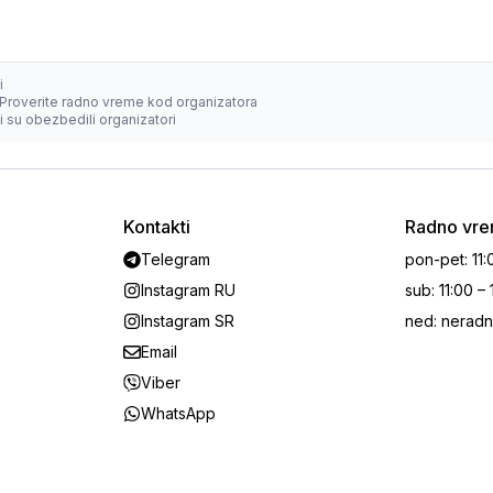
i
Proverite radno vreme kod organizatora
 su obezbedili organizatori
Kontakti
Radno vr
Telegram
pon-pet
:
11:
Instagram RU
sub
:
11:00 –
Instagram SR
ned
:
neradn
Email
Viber
WhatsApp