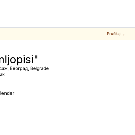
→
Pročitaj
ljopisi"
пасаж, Београд, Belgrade
jak
lendar