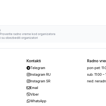
i
Proverite radno vreme kod organizatora
 su obezbedili organizatori
Kontakti
Radno vr
Telegram
pon-pet
:
11:
Instagram RU
sub
:
11:00 –
Instagram SR
ned
:
neradn
Email
Viber
WhatsApp