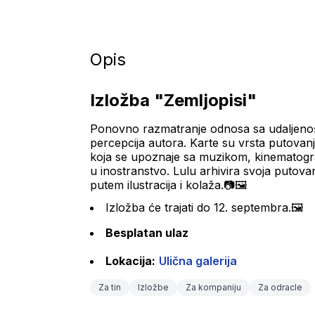
Opis
Izložba "Zemljopisi"
Ponovno razmatranje odnosa sa udaljenošću
percepcija autora. Karte su vrsta putova
koja se upoznaje sa muzikom, kinematogra
u inostranstvo. Lulu arhivira svoja putova
putem ilustracija i kolaža.📷🖼
Izložba će trajati do 12. septembra.🖼
Besplatan ulaz
Lokacija:
Ulična galerija
Za tin
Izložbe
Za kompaniju
Za odracle