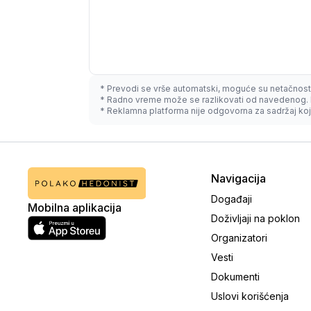
* Prevodi se vrše automatski, moguće su netačnost
* Radno vreme može se razlikovati od navedenog. 
* Reklamna platforma nije odgovorna za sadržaj koji
Navigacija
Događaji
Mobilna aplikacija
Doživljaji na poklon
Organizatori
Vesti
Dokumenti
Uslovi korišćenja