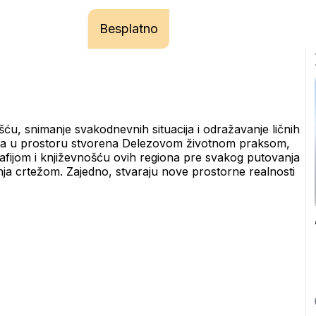
Besplatno
, snimanje svakodnevnih situacija i odražavanje ličnih 
nja u prostoru stvorena Delezovom životnom praksom, 
fijom i književnošću ovih regiona pre svakog putovanja 
nja crtežom. Zajedno, stvaraju nove prostorne realnosti 