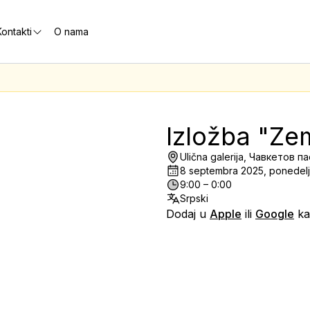
ontakti
O nama
Izložba "Zem
Ulična galerija, Чавкетов 
8 septembra 2025, ponedel
9:00 – 0:00
Srpski
Dodaj u
Apple
ili
Google
ka