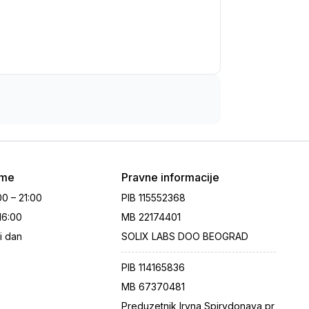
eme
Pravne informacije
00 – 21:00
PIB
115552368
 16:00
MB
22174401
i dan
SOLIX LABS DOO BEOGRAD
PIB
114165836
MB
67370481
Preduzetnik Iryna Spirydonava pr